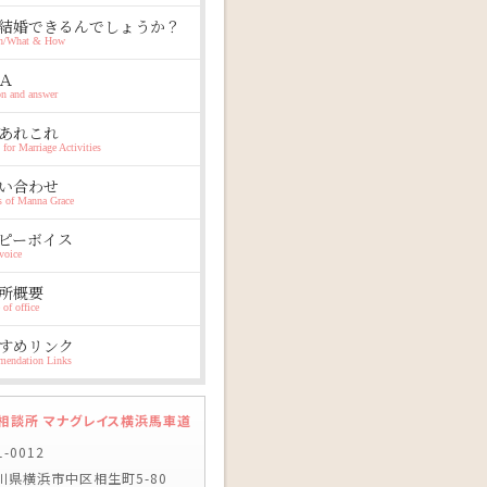
結婚できるんでしょうか？
n/What & How
Ａ
on and answer
あれこれ
 for Marriage Activities
い合わせ
es of Manna Grace
ピーボイス
voice
所概要
 of office
すめリンク
endation Links
相談所 マナグレイス横浜馬車道
1-0012
川県横浜市中区相生町5-80