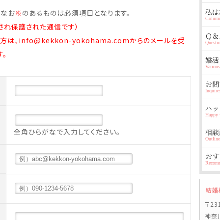
私は
。なお
※
のあるものは必須項目となります。
Colum
され保護された通信です）
Ｑ＆
info@kekkon-yokohama.comからのメールを受
Questi
す。
婚活
Various
お問
Inquir
ハッ
Happy 
全角ひらがなで入力してください。
相談
Outline
おす
Recomm
結婚
〒23
神奈