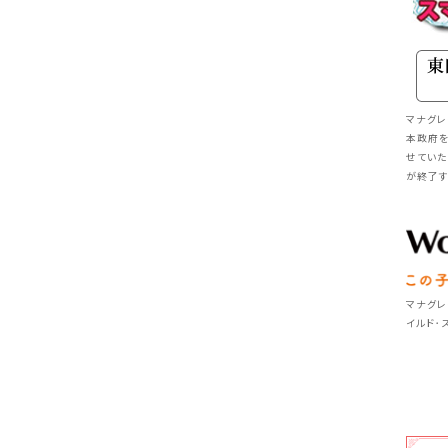
マナグ
本政府
せていた
が終了す
マナグレイ
イルド･