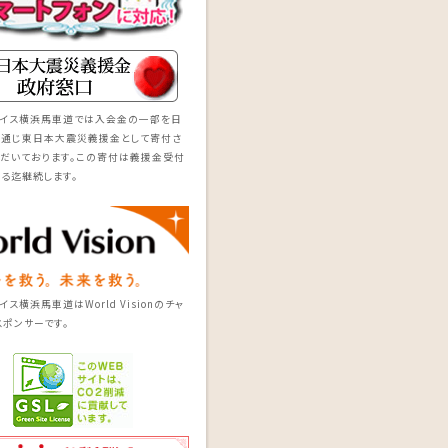
レイス横浜馬車道では入会金の一部を日
を通じ東日本大震災義援金として寄付さ
だいております。この寄付は義援金受付
る迄継続します。
ス横浜馬車道はWorld Visionのチャ
スポンサーです。